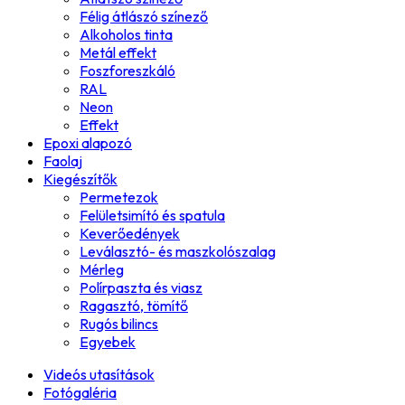
Félig átlászó színező
Alkoholos tinta
Metál effekt
Foszforeszkáló
RAL
Neon
Effekt
Epoxi alapozó
Faolaj
Kiegészítők
Permetezok
Felületsimító és spatula
Keverőedények
Leválasztó- és maszkolószalag
Mérleg
Polírpaszta és viasz
Ragasztó, tömítő
Rugós bilincs
Egyebek
Videós utasítások
Fotógaléria