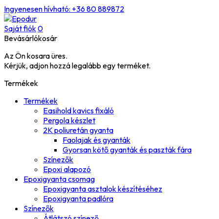
Ingyenesen hívható: +36 80 889872
Saját fiók
0
Bevásárlókosár
Az Ön kosara üres.
Kérjük, adjon hozzá legalább egy terméket.
Termékek
Termékek
Easihold kavics fixáló
Pergola készlet
2K poliuretán gyanta
Faolajak és gyanták
Gyorsan kötő gyanták és paszták fára
Színezők
Epoxi alapozó
Epoxigyanta csomag
Epoxigyanta asztalok készítéséhez
Epoxigyanta padlóra
Színezők
Átlátszó színező