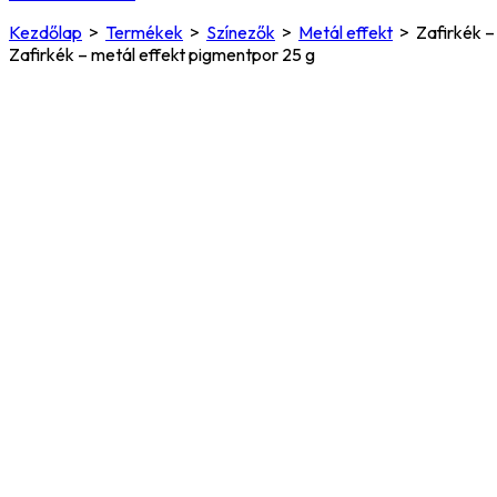
Kezdőlap
>
Termékek
>
Színezők
>
Metál effekt
>
Zafirkék –
Zafirkék – metál effekt pigmentpor 25 g