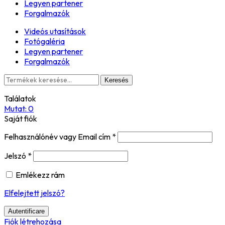
Legyen partener
Forgalmazók
Videós utasítások
Fotógaléria
Legyen partener
Forgalmazók
Keresés
Keresés
a
Találatok
következőre:
Mutat:
0
Saját fiók
Felhasználónév vagy Email cím
*
Jelszó
*
Emlékezz rám
Elfelejtett jelszó?
Autentificare
Fiók létrehozása